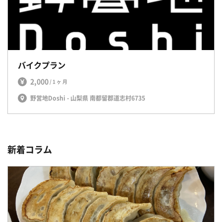
バイクプラン
2,000
/1ヶ月
野営地Doshi - 山梨県 南都留郡道志村6735
新着コラム