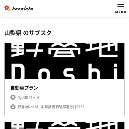
MENU
山梨県 のサブスク
自動車プラン
4,000
/1ヶ月
野営地Doshi - 山梨県 南都留郡道志村6735